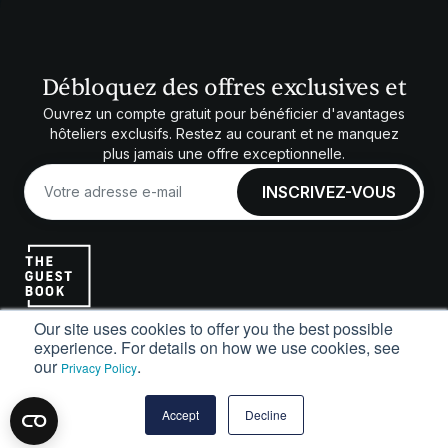
Débloquez des offres exclusives et
Ouvrez un compte gratuit pour bénéficier d'avantages
hôteliers exclusifs. Restez au courant et ne manquez
plus jamais une offre exceptionnelle.
Our site uses cookies to offer you the best possible
experience. For details on how we use cookies, see
soutien
our
.
Privacy Policy
Comment ça marche
FAQ
Accept
Decline
Contact