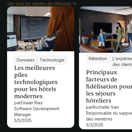
Voir tous les articles de réflexion
Rétention
L'expérie
Données
Technologie
des client
Les meilleures
Principaux
piles
facteurs de
technologiques
fidélisation pou
pour les hôtels
les séjours
modernes
hôteliers
par
Emaan Riaz
par
Rochelle Sam
Software Development
Responsable du suppor
Manager
des membres
5/5/2025
3/3/2025