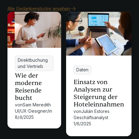
Das könnte dir auch gefallen
Alle Gedankenstücke ansehen
Direktbuchung
und Vertrieb
Daten
Wie der
Einsatz von
moderne
Analysen zur
Reisende
Steigerung der
bucht
Hoteleinnahmen
von
Sam Meredith
UI/UX-Designer/in
von
Julián Estores
8/4/2025
Geschäftsanalyst
1/6/2025