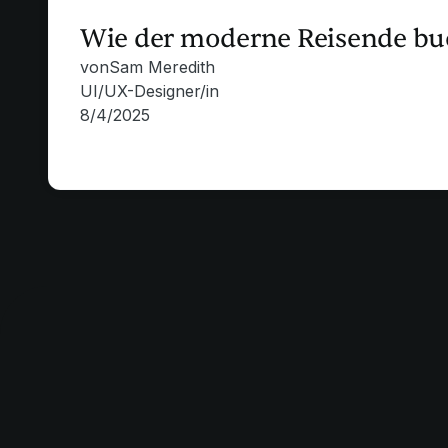
Wie der moderne Reisende bu
von
Sam Meredith
UI/UX-Designer/in
8/4/2025