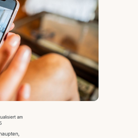
tualisiert am
5
haupten,