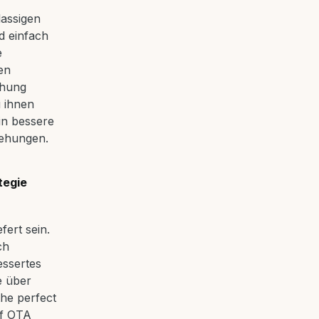
lassigen
d einfach
e
en
chung
 ihnen
in bessere
iehungen.
tegie
fert sein.
ch
essertes
e über
the perfect
of OTA