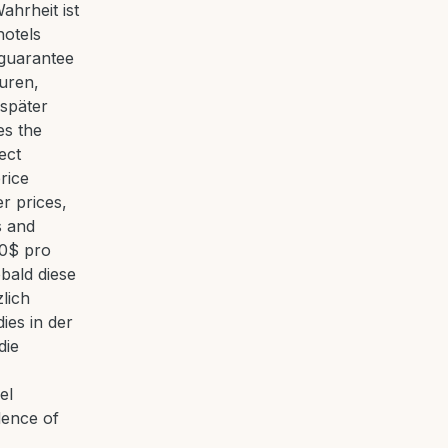
ahrheit ist
hotels
 guarantee
turen,
später
es the
ect
rice
r prices,
s and
50$ pro
bald diese
lich
dies in der
die
el
dence of