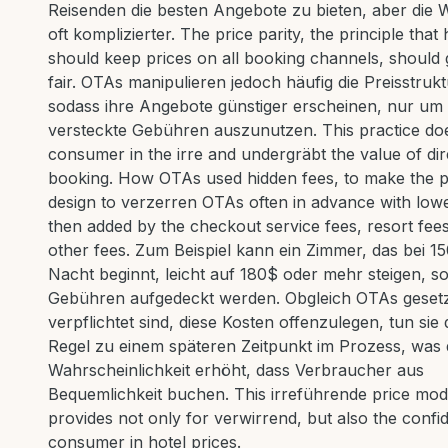
Reisenden die besten Angebote zu bieten, aber die W
oft komplizierter. The price parity, the principle that 
should keep prices on all booking channels, should
fair. OTAs manipulieren jedoch häufig die Preisstruk
sodass ihre Angebote günstiger erscheinen, nur um 
versteckte Gebühren auszunutzen. This practice do
consumer in the irre and undergräbt the value of dir
booking. How OTAs used hidden fees, to make the p
design to verzerren OTAs often in advance with lowe
then added by the checkout service fees, resort fee
other fees. Zum Beispiel kann ein Zimmer, das bei 1
Nacht beginnt, leicht auf 180$ oder mehr steigen, so
Gebühren aufgedeckt werden. Obgleich OTAs gesetz
verpflichtet sind, diese Kosten offenzulegen, tun sie 
Regel zu einem späteren Zeitpunkt im Prozess, was 
Wahrscheinlichkeit erhöht, dass Verbraucher aus
Bequemlichkeit buchen. This irreführende price mod
provides not only for verwirrend, but also the confi
consumer in hotel prices.