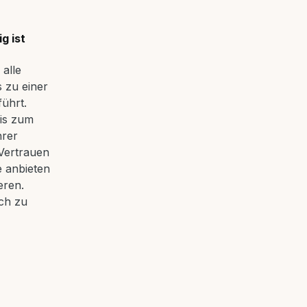
g ist
alle
 zu einer
führt.
bis zum
hrer
 Vertrauen
e anbieten
eren.
ich zu