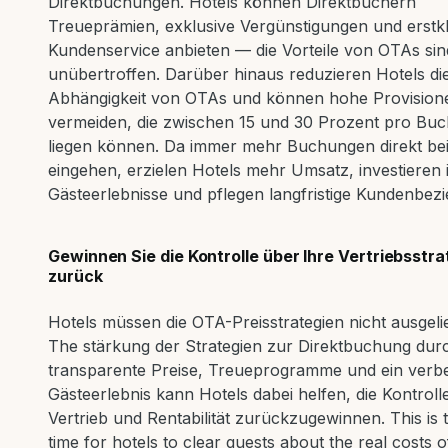
Direktbuchungen. Hotels können Direktbuchern
Treueprämien, exklusive Vergünstigungen und erstk
Kundenservice anbieten — die Vorteile von OTAs sin
unübertroffen. Darüber hinaus reduzieren Hotels di
Abhängigkeit von OTAs und können hohe Provision
vermeiden, die zwischen 15 und 30 Prozent pro Bu
liegen können. Da immer mehr Buchungen direkt bei
eingehen, erzielen Hotels mehr Umsatz, investieren 
Gästeerlebnisse und pflegen langfristige Kundenbez
Gewinnen Sie die Kontrolle über Ihre Vertriebsstra
zurück
Hotels müssen die OTA-Preisstrategien nicht ausgelie
The stärkung der Strategien zur Direktbuchung dur
transparente Preise, Treueprogramme und ein verb
Gästeerlebnis kann Hotels dabei helfen, die Kontroll
Vertrieb und Rentabilität zurückzugewinnen. This is 
time for hotels to clear guests about the real costs 