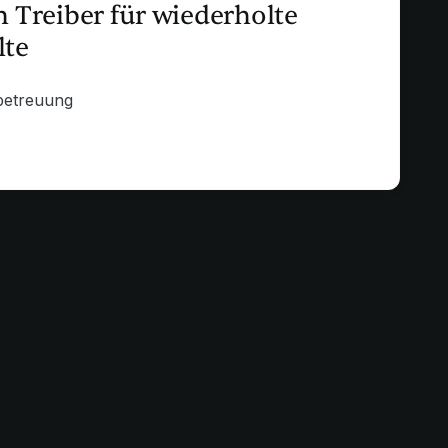
n Treiber für wiederholte
lte
betreuung