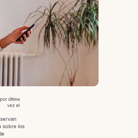
por última
vez el
eservan
o sobre los
de