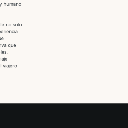
l y humano
ta no solo
eriencia
ue
erva que
les.
iaje
 viajero