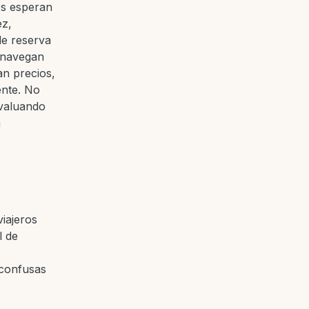
os esperan
ez,
de reserva
s navegan
an precios,
ente. No
evaluando
a
iajeros
l de
 confusas