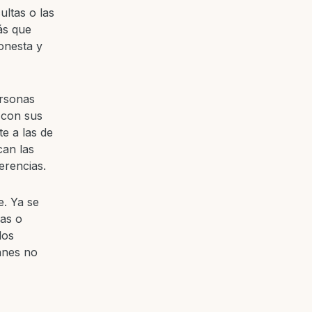
ultas o las
ás que
onesta y
ersonas
 con sus
te a las de
can las
erencias.
e. Ya se
has o
los
lanes no